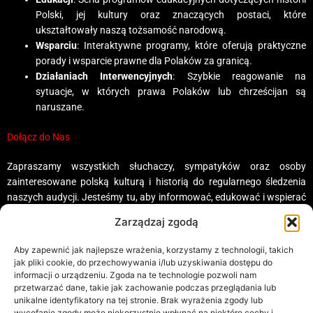
Polski, jej kultury oraz znaczących postaci, które
ukształtowały naszą tożsamość narodową.
Wsparciu
: Interaktywne programy, które oferują praktyczne
porady i wsparcie prawne dla Polaków za granicą.
Działaniach Interwencyjnych
: Szybkie reagowanie na
sytuacje, w których prawa Polaków lub chrześcijan są
naruszane.
Dołącz do Nas
Zapraszamy wszystkich słuchaczy, sympatyków oraz osoby
zainteresowane polską kulturą i historią do regularnego śledzenia
naszych audycji. Jesteśmy tu, aby informować, edukować i wspierać
– razem możemy więcej.
Zarządzaj zgodą
Aby zapewnić jak najlepsze wrażenia, korzystamy z technologii, takich
jak pliki cookie, do przechowywania i/lub uzyskiwania dostępu do
© 2025 Radio Bez Granic. Wszelkie prawa zastrzeżone. Serwis jest
informacji o urządzeniu. Zgoda na te technologie pozwoli nam
przetwarzać dane, takie jak zachowanie podczas przeglądania lub
własnością Organizacji Strażnicy Polskiego & Chrześcijańskiego Dziedzictwa i
unikalne identyfikatory na tej stronie. Brak wyrażenia zgody lub
działa zgodnie z obowiązującym prawem w Zjednoczonym Królestwie Wielkiej
wycofanie zgody może niekorzystnie wpłynąć na niektóre cechy i