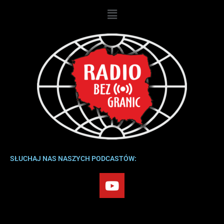
Przejdź
Menu
do
treści
SŁUCHAJ NAS NASZYCH PODCASTÓW:
Y
o
u
t