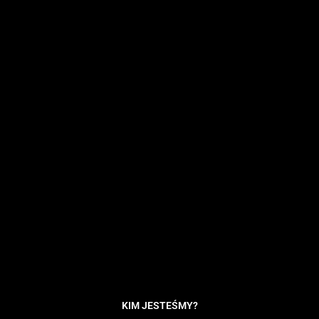
u
b
e
KIM JESTEŚMY?