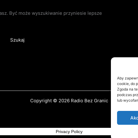
kasz. Być może wyszukiwanie przyniesie lepsze
Aby zapewnić
cookie, do 
Zgoda na te
podczas prz
Copyright © 2026 Radio Bez Granic
lub wycofan
Akc
Privacy Policy